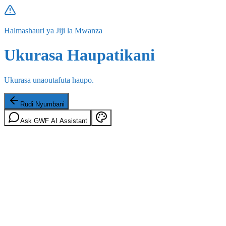
Halmashauri ya Jiji la Mwanza
Ukurasa Haupatikani
Ukurasa unaoutafuta haupo.
Rudi Nyumbani
Ask GWF AI Assistant