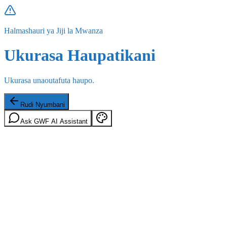
Halmashauri ya Jiji la Mwanza
Ukurasa Haupatikani
Ukurasa unaoutafuta haupo.
Rudi Nyumbani
Ask GWF AI Assistant